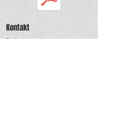
Kontakt
Bandmanagement:
Marc Reinhardt
Inwilerstrasse 8
6340 Baar
T: +41 79 336 24 74
Mail