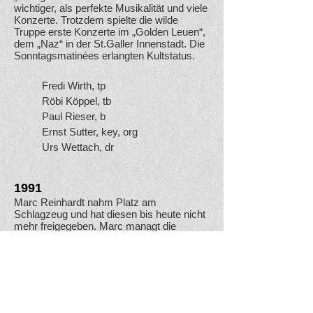
wichtiger, als perfekte Musikalität und viele
Konzerte. Trotzdem spielte die wilde
Truppe erste Konzerte im „Golden Leuen“,
dem „Naz“ in der St.Galler Innenstadt. Die
Sonntagsmatinées erlangten Kultstatus.
Fredi Wirth, tp
Röbi Köppel, tb
Paul Rieser, b
Ernst Sutter, key, org
Urs Wettach, dr
1991
Marc Reinhardt nahm Platz am
Schlagzeug und hat diesen bis heute nicht
mehr freigegeben. Marc managt die
organisatorischen und finanziellen
Angelegenheiten der Band und als
ehemaliger Radiomoderator führt er
professionell und witzig durch’s
Konzertprogramm der Band.
Fredi Wirth, tp