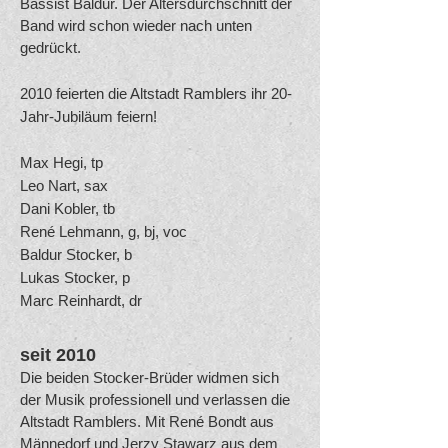
Bassist Baldur. Der Altersdurchschnitt der
Band wird schon wieder nach unten
gedrückt.
2010 feierten die Altstadt Ramblers ihr 20-
Jahr-Jubiläum feiern!
Max Hegi, tp
Leo Nart, sax
Dani Kobler, tb
René Lehmann, g, bj, voc
Baldur Stocker, b
Lukas Stocker, p
Marc Reinhardt, dr
seit 2010
Die beiden Stocker-Brüder widmen sich
der Musik professionell und verlassen die
Altstadt Ramblers. Mit René Bondt aus
Männedorf und Jerzy Stawarz aus dem